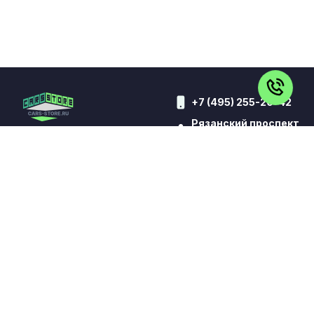
+7 (495) 255-20-42
Рязанский проспект
7д
ВСЕ АВТО
КИТАЙСКИЕ АВТО
АВТО ДЛЯ ТАКСИ
КОНТАКТЫ
ВЫКУП
TRADE-IN
КРЕДИТ
ОТЗЫВЫ
УСЛУГИ
Обращаем Ваше внимание на то, что данный сайт носит
исключительно информационный характер и ни при каких
условиях не является публичной офертой,
определяемой положениями статьи 437 Гражданского
кодекса Российской Федерации. Все цены указаны с