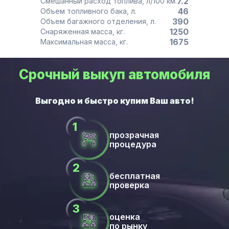
7.2
Смешанный расход топлива, л/100 км.
46
Объем топливного бака, л.
390
Объем багажного отделения, л.
1250
Снаряженная масса, кг.
1675
Максимальная масса, кг.
Срочный выкуп автомобиля
прозрачная
процедура
бесплатная
проверка
оценка
по рынку