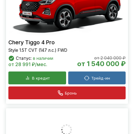
Chery Tiggo 4 Pro
Style 1.5T CVT (147 л.с.) FWD
от 2 040 000 ₽
Статус:
в наличии
от 1 540 000 ₽
от 28 991 ₽/мес.
В кредит
Трейд-ин
Бронь