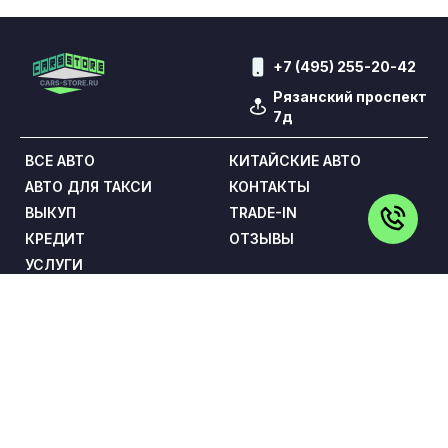
+7 (495) 255-20-42
Рязанский проспект
7д
ВСЕ АВТО
КИТАЙСКИЕ АВТО
АВТО ДЛЯ ТАКСИ
КОНТАКТЫ
ВЫКУП
TRADE-IN
КРЕДИТ
ОТЗЫВЫ
УСЛУГИ
Обращаем Ваше внимание на то, что данный сайт носит
исключительно информационный характер и ни при каких
условиях не является публичной офертой,
определяемой положениями статьи 437 Гражданского
кодекса Российской Федерации. Все цены указаны с
учетом максимальной скидки на авто и при условии
покупки в кредит и включают в себя обязательные
страховые продукты, которые согласовываются и
оплачиваются отдельно.