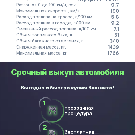
9.7
Разгон от 0 до 100 км/ч, сек.
190
Максимальная скорость, км/ч.
5.8
Расход топлива на трассе, л/100 км.
9.2
Расход топлива в городе, л/100 км.
7.1
Смешанный расход топлива, л/100 км.
51
Объем топливного бака, л.
340
Объем багажного отделения, л.
1439
Снаряженная масса, кг.
1766
Максимальная масса, кг.
Срочный выкуп автомобиля
прозрачная
процедура
бесплатная