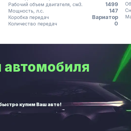
1499
Рабочий объем двигателя, см3.
147
Мощность, л.с.
Вариатор
Коробка передач
0
Количество передач
 автомобиля