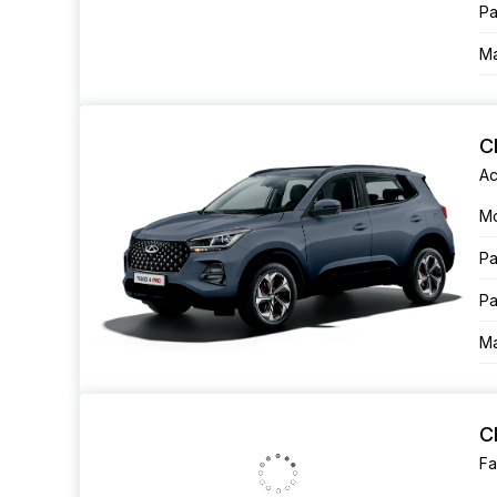
Ра
Ма
C
Ac
М
Ра
Ра
Ма
C
Fa