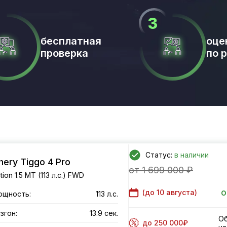
бесплатная
оце
проверка
по 
Статус:
в наличии
hery Tiggo 4 Pro
от 1 699 000 ₽
tion 1.5 MT (113 л.с.) FWD
о
(до
10 августа
)
ощность:
113 л.с.
згон:
13.9 сек.
Об
до 250 000₽