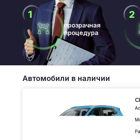
прозрачная
процедура
Автомобили в наличии
C
Ac
М
Ра