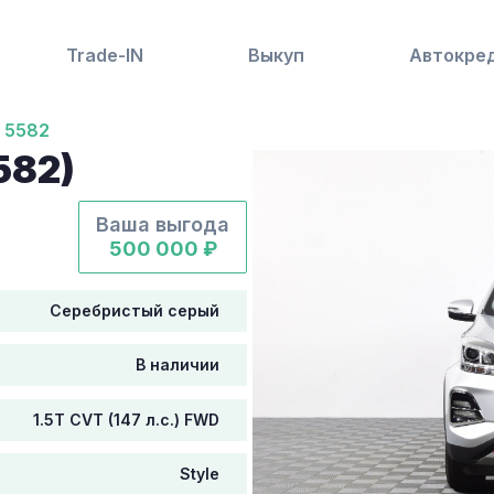
Trade-IN
Выкуп
Автокре
5582
582)
Ваша выгода
500 000 ₽
Серебристый серый
В наличии
1.5T CVT (147 л.с.) FWD
Style