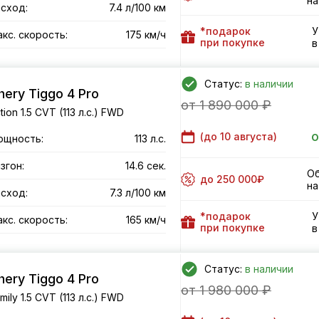
на
сход:
7.4 л/100 км
*подарок
У
кс. скорость:
175 км/ч
при покупке
в
Статус:
в наличии
hery Tiggo 4 Pro
от 1 890 000 ₽
tion 1.5 CVT (113 л.с.) FWD
о
(до
10 августа
)
ощность:
113 л.с.
згон:
14.6 сек.
Об
до 250 000₽
на
сход:
7.3 л/100 км
*подарок
У
кс. скорость:
165 км/ч
при покупке
в
Статус:
в наличии
hery Tiggo 4 Pro
от 1 980 000 ₽
mily 1.5 CVT (113 л.с.) FWD