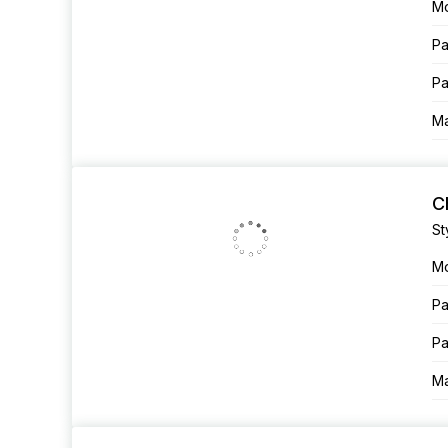
М
Ра
Ра
Ма
C
St
М
Ра
Ра
Ма