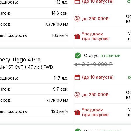
о
(до
10 августа
)
ощность:
113 л.с.
згон:
14.6 сек.
Об
до 250 000₽
на
сход:
7.3 л/100 км
*подарок
У
кс. скорость:
165 км/ч
при покупке
в
Статус:
в наличии
hery Tiggo 4 Pro
от 2 040 000 ₽
yle 1.5T CVT (147 л.с.) FWD
о
(до
10 августа
)
ощность:
147 л.с.
згон:
9.7 сек.
Об
до 250 000₽
на
сход:
7.1 л/100 км
*подарок
У
кс. скорость:
190 км/ч
при покупке
в