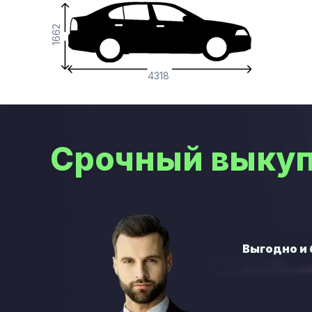
1662
4318
Срочный выкуп