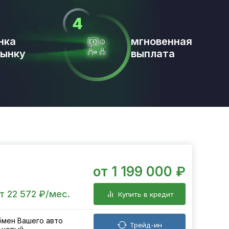
нка
мгновенная
рынку
выплата
от 1 199 000 ₽
т 22 572 ₽/мес.
Купить в кредит
мен Вашего авто
Трейд-ин