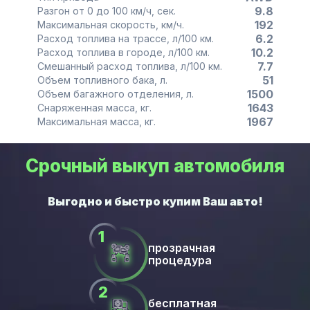
9.8
Разгон от 0 до 100 км/ч, сек.
192
Максимальная скорость, км/ч.
6.2
Расход топлива на трассе, л/100 км.
10.2
Расход топлива в городе, л/100 км.
7.7
Смешанный расход топлива, л/100 км.
51
Объем топливного бака, л.
1500
Объем багажного отделения, л.
1643
Снаряженная масса, кг.
1967
Максимальная масса, кг.
Срочный выкуп автомобиля
прозрачная
процедура
бесплатная