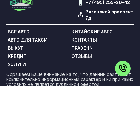
+7 (495) 255-20-42
Рязанский проспект
7д
ВСЕ АВТО
КИТАЙСКИЕ АВТО
АВТО ДЛЯ ТАКСИ
КОНТАКТЫ
ВЫКУП
TRADE-IN
КРЕДИТ
ОТЗЫВЫ
УСЛУГИ
Обращаем Ваше внимание на то, что данный сайт носит
исключительно информационный характер и ни при каких
условиях не является публичной офертой,
определяемой положениями статьи 437 Гражданского
кодекса Российской Федерации. Все цены указаны с
учетом максимальной скидки на авто и при условии
покупки в кредит и включают в себя обязательные
страховые продукты, которые согласовываются и
оплачиваются отдельно.
ООО «ПРЕМИУМ РЕКЛАМА» ИНН: 5263108187 КПП:
775101001 ОГРН: 1145263004501 Адрес: 108842, г. Москва,
вн.тер.г. Городской Округ Троицк, г Троицк, ул Нагорная,
д. 8, помещ. 12/11/12/13