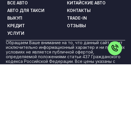
ВСЕ АВТО
КИТАЙСКИЕ АВТО
АВТО ДЛЯ ТАКСИ
КОНТАКТЫ
ВЫКУП
TRADE-IN
КРЕДИТ
ОТЗЫВЫ
УСЛУГИ
Обращаем Ваше внимание на то, что данный сайт носит
исключительно информационный характер и ни при каких
условиях не является публичной офертой,
определяемой положениями статьи 437 Гражданского
кодекса Российской Федерации. Все цены указаны с
учетом максимальной скидки на авто и при условии
покупки в кредит и включают в себя обязательные
страховые продукты, которые согласовываются и
оплачиваются отдельно.
ООО «ПРЕМИУМ РЕКЛАМА» ИНН: 5263108187 КПП:
775101001 ОГРН: 1145263004501 Адрес: 108842, г. Москва,
вн.тер.г. Городской Округ Троицк, г Троицк, ул Нагорная,
д. 8, помещ. 12/11/12/13
Политика конфиденциальности
Для получения более подробной информации об
указанных акциях, а также о стоимости автомобилей
обращайтесь к менеджерам по продажам.