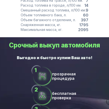
7
Расход топлива на трассе, л/100 км.
14
Расход топлива в городе, л/100 км.
9
Смешанный расход топлива, л/100 км.
60
Объем топливного бака, л.
397
Объем багажного отделения, л.
1795
Снаряженная масса, кг.
2095
Максимальная масса, кг.
Срочный выкуп автомобиля
прозрачная
процедура
бесплатная
проверка