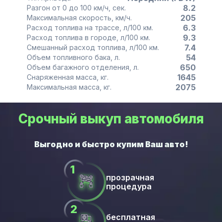
8.2
Разгон от 0 до 100 км/ч, сек.
205
Максимальная скорость, км/ч.
6.3
Расход топлива на трассе, л/100 км.
9.3
Расход топлива в городе, л/100 км.
7.4
Смешанный расход топлива, л/100 км.
54
Объем топливного бака, л.
650
Объем багажного отделения, л.
1645
Снаряженная масса, кг.
2075
Максимальная масса, кг.
Срочный выкуп автомобиля
прозрачная
процедура
бесплатная