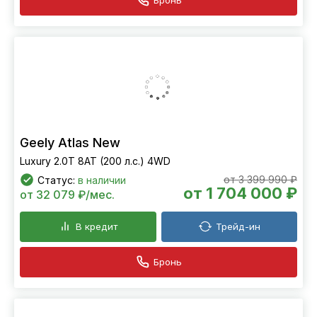
Geely Atlas New
Flagship Sport 2.0T 7DCT (200 л.с.) FWD
от 3 494 990 ₽
Статус:
в наличии
от 1 799 000 ₽
от 33 867 ₽/мес.
В кредит
Трейд-ин
Бронь
Geely Atlas New
Luxury 2.0T 8AT (200 л.с.) 4WD