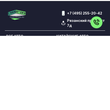
+7 (495) 255-20-42
Рязанский проспект
7д
ВСЕ АВТО
КИТАЙСКИЕ АВТО
АВТО ДЛЯ ТАКСИ
КОНТАКТЫ
ВЫКУП
TRADE-IN
КРЕДИТ
ОТЗЫВЫ
УСЛУГИ
Обращаем Ваше внимание на то, что данный сайт носит
исключительно информационный характер и ни при каких
условиях не является публичной офертой,
определяемой положениями статьи 437 Гражданского
кодекса Российской Федерации. Все цены указаны с
учетом максимальной скидки на авто и при условии
покупки в кредит и включают в себя обязательные
страховые продукты, которые согласовываются и
оплачиваются отдельно.
ООО «ПРЕМИУМ РЕКЛАМА» ИНН: 5263108187 КПП: