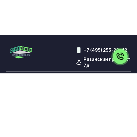
+7 (495) 255-20-42
Рязанский проспект
7д
ВСЕ АВТО
КИТАЙСКИЕ АВТО
АВТО ДЛЯ ТАКСИ
КОНТАКТЫ
ВЫКУП
TRADE-IN
КРЕДИТ
ОТЗЫВЫ
УСЛУГИ
Обращаем Ваше внимание на то, что данный сайт носит
исключительно информационный характер и ни при каких
условиях не является публичной офертой,
определяемой положениями статьи 437 Гражданского