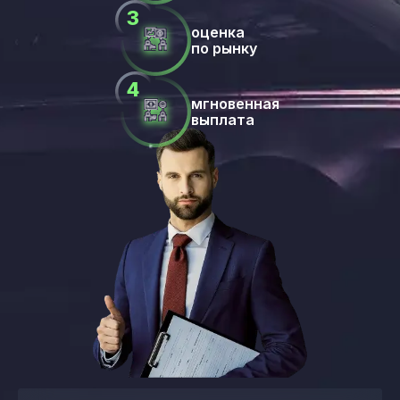
оценка
по рынку
мгновенная
выплата