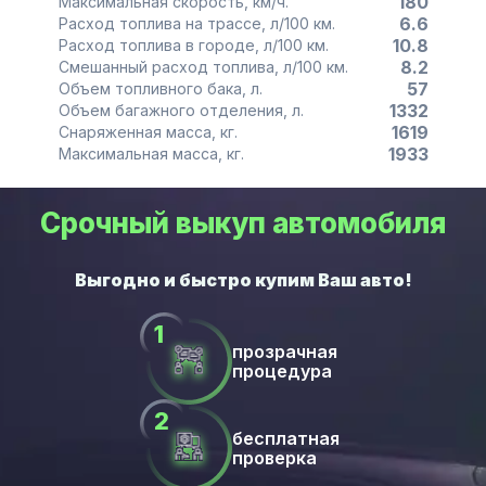
180
Максимальная скорость, км/ч.
6.6
Расход топлива на трассе, л/100 км.
10.8
Расход топлива в городе, л/100 км.
8.2
Смешанный расход топлива, л/100 км.
57
Объем топливного бака, л.
1332
Объем багажного отделения, л.
1619
Снаряженная масса, кг.
1933
Максимальная масса, кг.
Срочный выкуп автомобиля
прозрачная
процедура
бесплатная
проверка