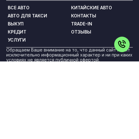
ВСЕ АВТО
КИТАЙСКИЕ АВТО
АВТО ДЛЯ ТАКСИ
КОНТАКТЫ
ВЫКУП
TRADE-IN
КРЕДИТ
ОТЗЫВЫ
УСЛУГИ
Обращаем Ваше внимание на то, что данный сайт носит
исключительно информационный характер и ни при каких
условиях не является публичной офертой,
определяемой положениями статьи 437 Гражданского
кодекса Российской Федерации. Все цены указаны с
учетом максимальной скидки на авто и при условии
покупки в кредит и включают в себя обязательные
страховые продукты, которые согласовываются и
оплачиваются отдельно.
ООО «ПРЕМИУМ РЕКЛАМА» ИНН: 5263108187 КПП:
775101001 ОГРН: 1145263004501 Адрес: 108842, г. Москва,
вн.тер.г. Городской Округ Троицк, г Троицк, ул Нагорная,
д. 8, помещ. 12/11/12/13
Политика конфиденциальности
Для получения более подробной информации об
указанных акциях, а также о стоимости автомобилей
обращайтесь к менеджерам по продажам.