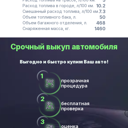
5
10.2
Расход топлива в городе, л/100 км.
7.3
Смешанный расход топлива, л/100 км.
50
Объем топливного бака, л.
468
Объем багажного отделения, л.
1460
Снаряженная масса, кг.
Срочный выкуп автомобиля
прозрачная
процедура
бесплатная
проверка
оценка