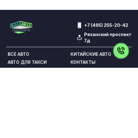
+7 (495) 255-20-42
Рязанский проспект
7д
ВСЕ АВТО
КИТАЙСКИЕ АВТО
АВТО ДЛЯ ТАКСИ
КОНТАКТЫ
ВЫКУП
TRADE-IN
КРЕДИТ
ОТЗЫВЫ
УСЛУГИ
Обращаем Ваше внимание на то, что данный сайт носит
исключительно информационный характер и ни при каких
условиях не является публичной офертой,
определяемой положениями статьи 437 Гражданского
кодекса Российской Федерации. Все цены указаны с
учетом максимальной скидки на авто и при условии
покупки в кредит и включают в себя обязательные
страховые продукты, которые согласовываются и
оплачиваются отдельно.