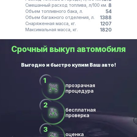
8
Смешанный расход топлива, л/100 км.
54
Объем топливного бака, л.
1388
Объем багажного отделения, л.
1207
Снаряженная масса, кг.
1820
Максимальная масса, кг.
Срочный выкуп автомобиля
прозрачная
процедура
бесплатная
проверка
оценка