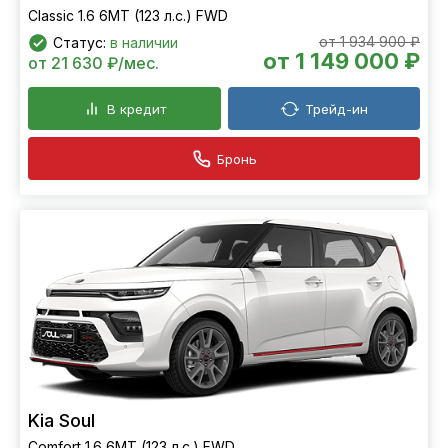
Classic 1.6 6МТ (123 л.с.) FWD
от 1 934 900 ₽
Статус:
в наличии
от 1 149 000 ₽
от 21 630 ₽/мес.
В кредит
Трейд-ин
Бронь
Kia Soul
Comfort 1.6 6МТ (123 л.с.) FWD