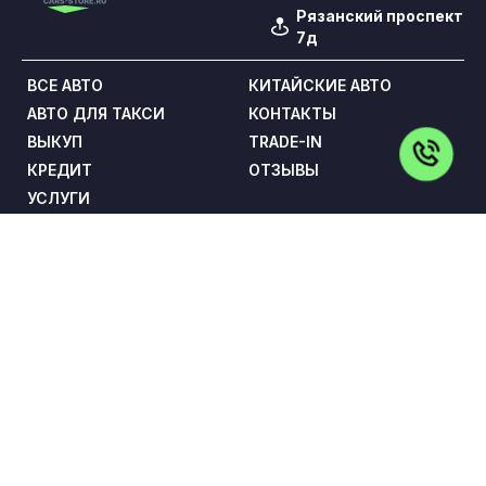
Рязанский проспект
7д
ВСЕ АВТО
КИТАЙСКИЕ АВТО
АВТО ДЛЯ ТАКСИ
КОНТАКТЫ
ВЫКУП
TRADE-IN
КРЕДИТ
ОТЗЫВЫ
УСЛУГИ
Обращаем Ваше внимание на то, что данный сайт носит
исключительно информационный характер и ни при каких
условиях не является публичной офертой,
определяемой положениями статьи 437 Гражданского
кодекса Российской Федерации. Все цены указаны с
учетом максимальной скидки на авто и при условии
покупки в кредит и включают в себя обязательные
страховые продукты, которые согласовываются и
оплачиваются отдельно.
ООО «ПРЕМИУМ РЕКЛАМА» ИНН: 5263108187 КПП:
775101001 ОГРН: 1145263004501 Адрес: 108842, г. Москва,
вн.тер.г. Городской Округ Троицк, г Троицк, ул Нагорная,
д. 8, помещ. 12/11/12/13
Политика конфиденциальности