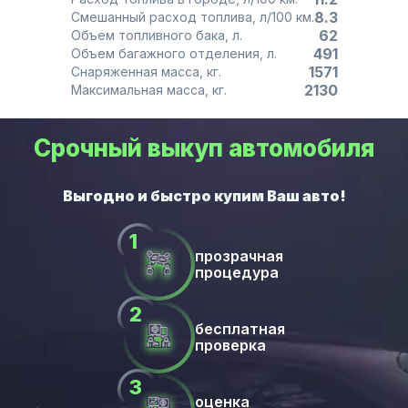
8.3
Смешанный расход топлива, л/100 км.
62
Объем топливного бака, л.
491
Объем багажного отделения, л.
1571
Снаряженная масса, кг.
2130
Максимальная масса, кг.
Срочный выкуп автомобиля
прозрачная
процедура
бесплатная
проверка
оценка