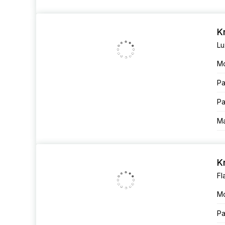
K
Lu
М
Ра
Ра
Ма
K
Fl
М
Ра