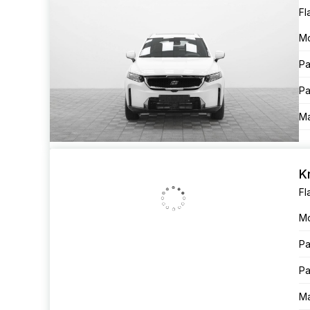
Fl
М
Ра
Ра
Ма
K
М
Ра
Ра
Ма