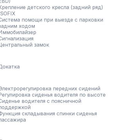
EBD)
Крепление детского кресла (задний ряд)
ISOFIX
Система помощи при выезде с парковки
задним ходом
Иммобилайзер
Сигнализация
Центральный замок
Докатка
Электрорегулировка передних сидений
Регулировка сиденья водителя по высоте
Сиденье водителя с поясничной
поддержкой
Функция складывания спинки сиденья
пассажира