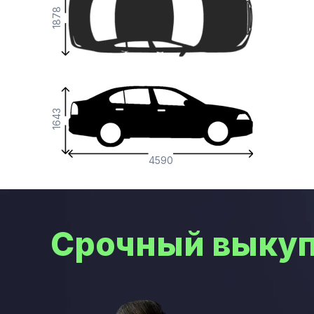
1878
1643
4590
Срочный выкуп