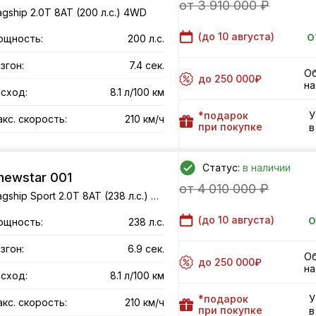
от 3 910 000 ₽
agship 2.0T 8AT (200 л.с.) 4WD
о
(до
10 августа
)
ощность:
200 л.с.
згон:
7.4 сек.
Об
до 250 000₽
на
сход:
8.1 л/100 км
*подарок
У
кс. скорость:
210 км/ч
при покупке
в
Статус:
в наличии
newstar 001
от 4 010 000 ₽
Flagship Sport 2.0T 8AT (238 л.с.) 4WD
о
(до
10 августа
)
ощность:
238 л.с.
згон:
6.9 сек.
Об
до 250 000₽
на
сход:
8.1 л/100 км
*подарок
У
кс. скорость:
210 км/ч
при покупке
в