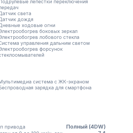
Подрулевые лепестки переключения
передач
Датчик света
Датчик дождя
Дневные ходовые огни
Электрообогрев боковых зеркал
Электрообогрев лобового стекла
Система управления дальним светом
Электрообогрев форсунок
стеклоомывателей
Мультимедиа система с ЖК-экраном
Беспроводная зарядка для смартфона
Полный (4DW)
п привода