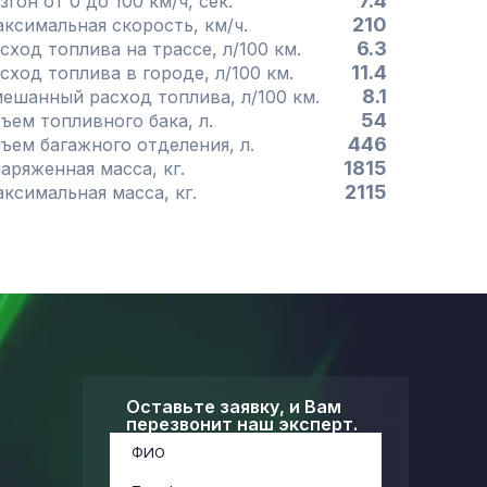
7.4
згон от 0 до 100 км/ч, сек.
210
Максимальная скорость, км/ч.
6.3
сход топлива на трассе, л/100 км.
11.4
сход топлива в городе, л/100 км.
8.1
ешанный расход топлива, л/100 км.
54
Объем топливного бака, л.
446
Объем багажного отделения, л.
1815
Снаряженная масса, кг.
2115
Максимальная масса, кг.
Оставьте заявку, и Вам
перезвонит наш эксперт.