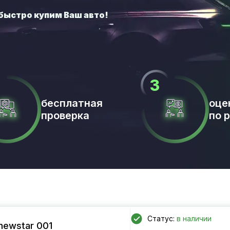
бесплатная
оце
проверка
по 
Статус:
в наличии
newstar 001