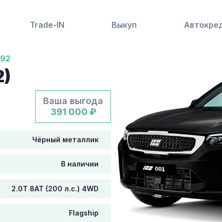
Trade-IN
Выкуп
Автокре
92
2)
Ваша выгода
391 000 ₽
Чёрный металлик
В наличии
2.0T 8AT (200 л.с.) 4WD
Flagship