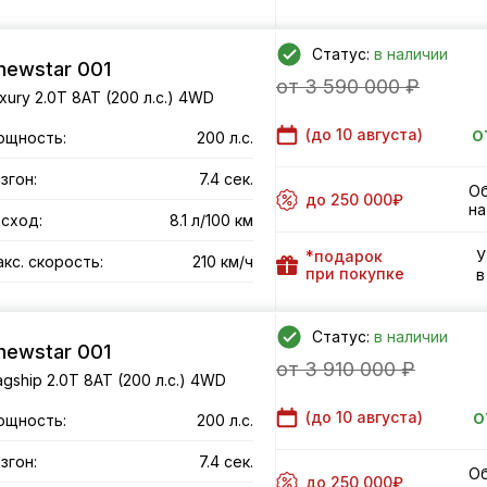
Статус:
в наличии
newstar 001
от 3 590 000 ₽
xury 2.0T 8AT (200 л.с.) 4WD
о
(до
10 августа
)
ощность:
200 л.с.
згон:
7.4 сек.
Об
до 250 000₽
на
сход:
8.1 л/100 км
*подарок
У
кс. скорость:
210 км/ч
при покупке
в
Статус:
в наличии
newstar 001
от 3 910 000 ₽
agship 2.0T 8AT (200 л.с.) 4WD
о
(до
10 августа
)
ощность:
200 л.с.
згон:
7.4 сек.
Об
до 250 000₽