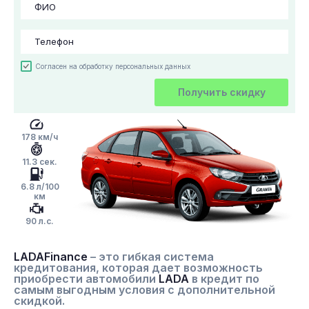
Согласен на обработку персональных данных
Получить скидку
178 км/ч
11.3 сек.
6.8 л/100
км
90 л.с.
LADAFinance
– это гибкая система
кредитования, которая дает возможность
приобрести автомобили
LADA
в кредит по
самым выгодным условия с дополнительной
скидкой.