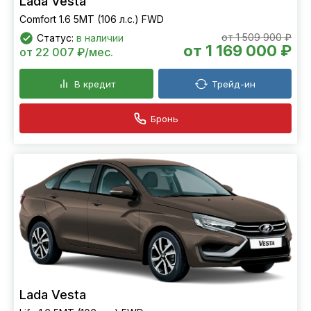
Lada Vesta
Comfort 1.6 5MT (106 л.с.) FWD
от 1 509 900 ₽
Статус:
в наличии
от 1 169 000 ₽
от 22 007 ₽/мес.
В кредит
Трейд-ин
Бронь
Lada Vesta