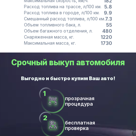
182
Максимальная скорость, км/ч.
5.8
Расход топлива на трассе, л/100 км.
9.9
Расход топлива в городе, л/100 км.
7.3
Смешанный расход топлива, л/100 км.
55
Объем топливного бака, л.
480
Объем багажного отделения, л.
1220
Снаряженная масса, кг.
1730
Максимальная масса, кг.
Срочный выкуп автомобиля
прозрачная
процедура
бесплатная
проверка