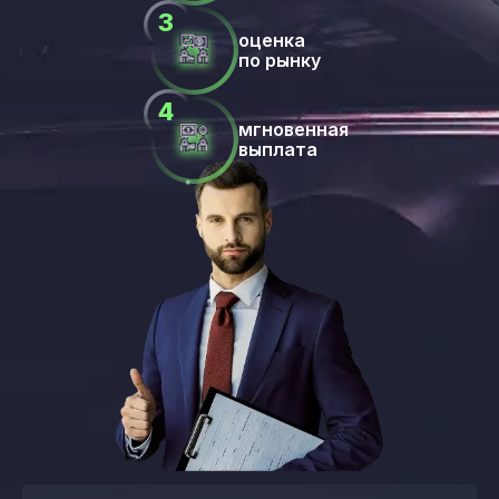
оценка
по рынку
мгновенная
выплата