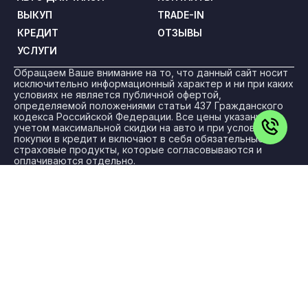
ВЫКУП
TRADE-IN
КРЕДИТ
ОТЗЫВЫ
УСЛУГИ
Обращаем Ваше внимание на то, что данный сайт носит
исключительно информационный характер и ни при каких
условиях не является публичной офертой,
определяемой положениями статьи 437 Гражданского
кодекса Российской Федерации. Все цены указаны с
учетом максимальной скидки на авто и при условии
покупки в кредит и включают в себя обязательные
страховые продукты, которые согласовываются и
оплачиваются отдельно.
ООО «ПРЕМИУМ РЕКЛАМА» ИНН: 5263108187 КПП:
775101001 ОГРН: 1145263004501 Адрес: 108842, г. Москва,
вн.тер.г. Городской Округ Троицк, г Троицк, ул Нагорная,
д. 8, помещ. 12/11/12/13
Политика конфиденциальности
Для получения более подробной информации об
указанных акциях, а также о стоимости автомобилей
обращайтесь к менеджерам по продажам.