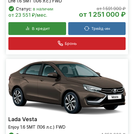
Life 1.6 5MT (106 л.с.) FWD
от 1 591 900 ₽
Статус:
в наличии
от 1 251 000 ₽
от 23 551 ₽/мес.
В кредит
Трейд-ин
Бронь
Lada Vesta
Enjoy 1.6 5MT (106 л.с.) FWD