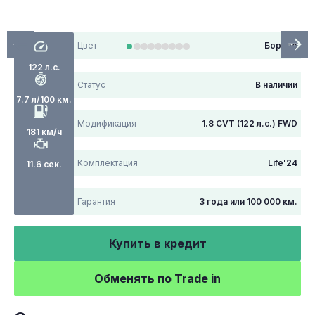
Цвет
Борнео
122 л.с.
Статус
В наличии
7.7 л/100 км.
Модификация
1.8 CVT (122 л.с.) FWD
181 км/ч
Комплектация
Life'24
11.6 сек.
Гарантия
3 года или 100 000 км.
Купить в кредит
Обменять по Trade in