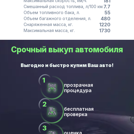
181
Максимальная скорость, км/ч.
7.7
Смешанный расход топлива, л/100 км.
55
Объем топливного бака, л.
480
Объем багажного отделения, л.
1220
Снаряженная масса, кг.
1730
Максимальная масса, кг.
Срочный выкуп автомобиля
прозрачная
процедура
бесплатная
проверка
оценка