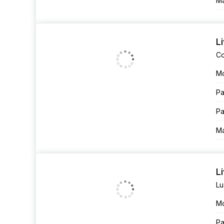
Ма
L
Co
М
Ра
Ра
Ма
L
Lu
М
Ра