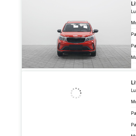
L
Lu
М
Ра
Ра
Ма
L
Lu
М
Ра
Ра