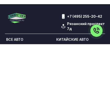
+7 (495) 255-20-42
Рязанский проспект
7д
ВСЕ АВТО
КИТАЙСКИЕ АВТО
АВТО ДЛЯ ТАКСИ
КОНТАКТЫ
ВЫКУП
TRADE-IN
КРЕДИТ
ОТЗЫВЫ
УСЛУГИ
Обращаем Ваше внимание на то, что данный сайт носит
исключительно информационный характер и ни при каких
условиях не является публичной офертой,
определяемой положениями статьи 437 Гражданского
кодекса Российской Федерации. Все цены указаны с
учетом максимальной скидки на авто и при условии
покупки в кредит и включают в себя обязательные
страховые продукты, которые согласовываются и