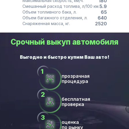
180
Максимальная скорость, км/ч.
5.9
Смешанный расход топлива, л/100 км.
65
Объем топливного бака, л.
640
Объем багажного отделения, л.
2520
Снаряженная масса, кг.
Срочный выкуп автомобиля
прозрачная
процедура
бесплатная
проверка
оценка
по рынку