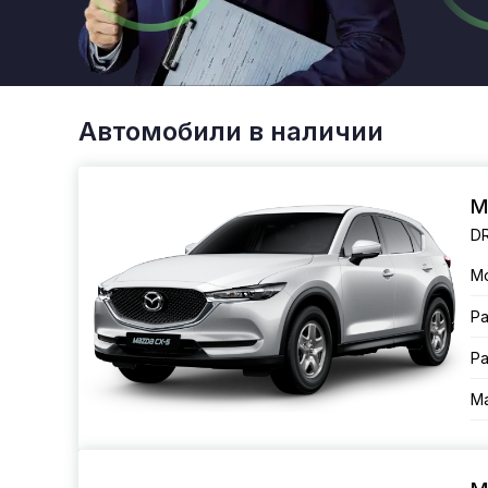
Автомобили в наличии
M
DR
М
Ра
Ра
Ма