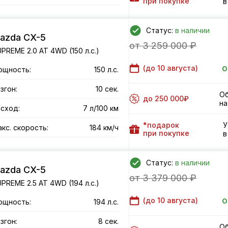
при покупке
в
Статус:
в наличии
azda CX-5
от 3 259 000 ₽
PREME 2.0 AT 4WD (150 л.с.)
о
(до
10 августа
)
ощность:
150 л.с.
згон:
10 сек.
Об
до 250 000₽
на
сход:
7 л/100 км
*подарок
У
кс. скорость:
184 км/ч
при покупке
в
Статус:
в наличии
azda CX-5
от 3 379 000 ₽
PREME 2.5 AT 4WD (194 л.с.)
о
(до
10 августа
)
ощность:
194 л.с.
згон:
8 сек.
Об