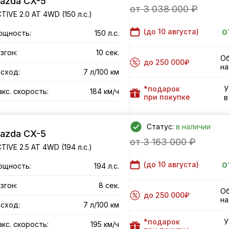
azda CX-5
от 3 038 000 ₽
TIVE 2.0 AT 4WD (150 л.с.)
о
(до
10 августа
)
ощность:
150 л.с.
згон:
10 сек.
Об
до 250 000₽
на
сход:
7 л/100 км
*подарок
У
кс. скорость:
184 км/ч
при покупке
в
Статус:
в наличии
azda CX-5
от 3 163 000 ₽
TIVE 2.5 AT 4WD (194 л.с.)
о
(до
10 августа
)
ощность:
194 л.с.
згон:
8 сек.
Об
до 250 000₽
на
сход:
7 л/100 км
*подарок
У
кс. скорость:
195 км/ч