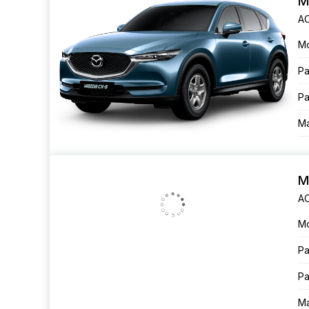
M
AC
М
Ра
Ра
Ма
M
AC
М
Ра
Ра
Ма