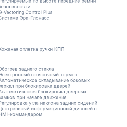
Регулируемые по высоте передние ремни
безопасности
G-Vectoring Control Plus
Система Эра-Глонасс
Кожаная оплетка ручки КПП
Обогрев заднего стекла
Электронный стояночный тормоз
Автоматическое складывание боковых
зеркал при блокировке дверей
Автоматическая блокировка дверных
замков при начале движения
Регулировка угла наклона задних сидений
Центральный информационный дисплей с
HMI-коммандером