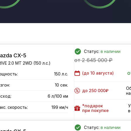
Статус:
в наличии
azda CX-5
от 2 645 000 ₽
IVE 2.0 MT 2WD (150 л.с.)
о
(до
10 августа
)
ощность:
150 л.с.
згон:
10 сек.
Об
до 250 000₽
на
сход:
6 л/100 км
*подарок
У
кс. скорость:
199 км/ч
при покупке
в
Статус:
в наличии