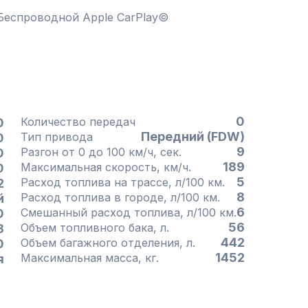
Беспроводной Apple CarPlay©
0
Количество передач
0
Передний (FDW)
Тип привода
0
9
Разгон от 0 до 100 км/ч, сек.
0
189
Максимальная скорость, км/ч.
0
5
Расход топлива на трассе, л/100 км.
2
8
Расход топлива в городе, л/100 км.
й
6
Смешанный расход топлива, л/100 км.
0
56
Объем топливного бака, л.
8
442
Объем багажного отделения, л.
0
1452
Максимальная масса, кг.
я