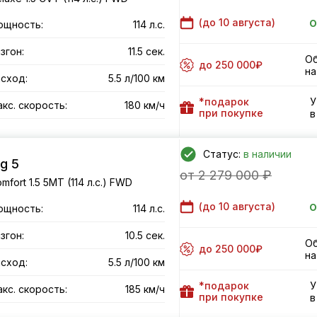
о
(до
10 августа
)
ощность:
114 л.с.
згон:
11.5 сек.
Об
до 250 000₽
на
сход:
5.5 л/100 км
*подарок
У
кс. скорость:
180 км/ч
при покупке
в
Статус:
в наличии
g 5
от 2 279 000 ₽
mfort 1.5 5MT (114 л.с.) FWD
о
(до
10 августа
)
ощность:
114 л.с.
згон:
10.5 сек.
Об
до 250 000₽
на
сход:
5.5 л/100 км
*подарок
У
кс. скорость:
185 км/ч
при покупке
в