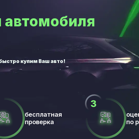
 автомобиля
бесплатная
оце
проверка
по 