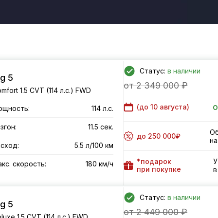
Статус:
в наличии
g 5
от 2 349 000 ₽
mfort 1.5 CVT (114 л.с.) FWD
о
(до
10 августа
)
ощность:
114 л.с.
згон:
11.5 сек.
Об
до 250 000₽
на
сход:
5.5 л/100 км
*подарок
У
кс. скорость:
180 км/ч
при покупке
в
Статус:
в наличии
g 5
от 2 449 000 ₽
luxe 1.5 CVT (114 л.с.) FWD