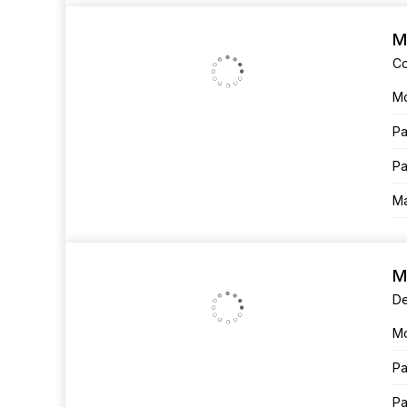
M
Co
М
Ра
Ра
Ма
M
De
М
Ра
Ра