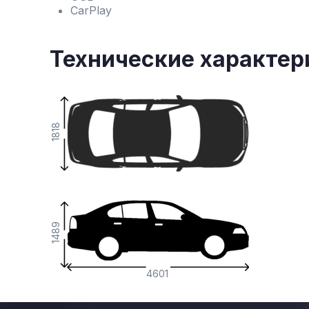
CarPlay
Технические характер
1818
1489
4601