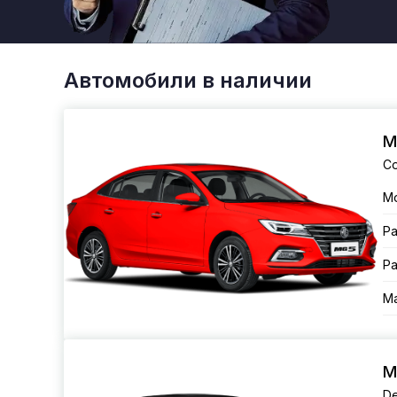
Автомобили в наличии
M
Co
М
Ра
Ра
Ма
M
De