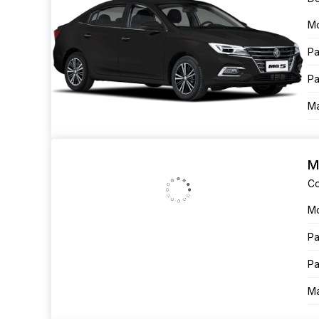
М
Ра
Ра
Ма
M
Co
М
Ра
Ра
Ма