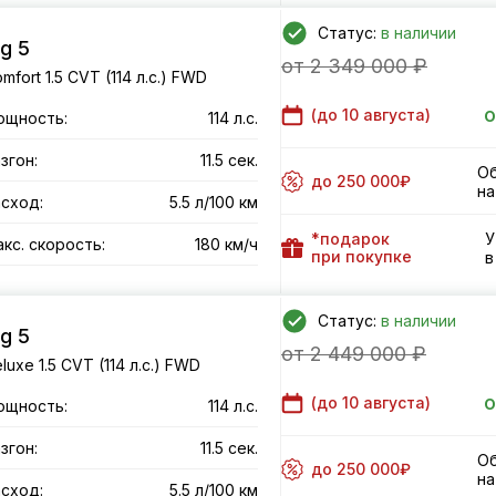
Статус:
в наличии
g 5
от 2 349 000 ₽
mfort 1.5 CVT (114 л.с.) FWD
о
(до
10 августа
)
ощность:
114 л.с.
згон:
11.5 сек.
Об
до 250 000₽
на
сход:
5.5 л/100 км
*подарок
У
кс. скорость:
180 км/ч
при покупке
в
Статус:
в наличии
g 5
от 2 449 000 ₽
luxe 1.5 CVT (114 л.с.) FWD
о
(до
10 августа
)
ощность:
114 л.с.
згон:
11.5 сек.
Об
до 250 000₽
на
сход:
5.5 л/100 км