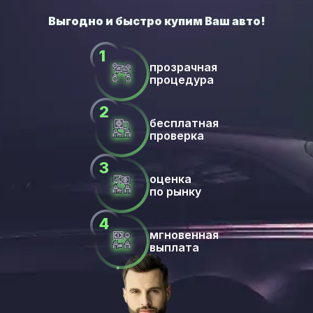
прозрачная
процедура
бесплатная
проверка
оценка
по рынку
мгновенная
выплата