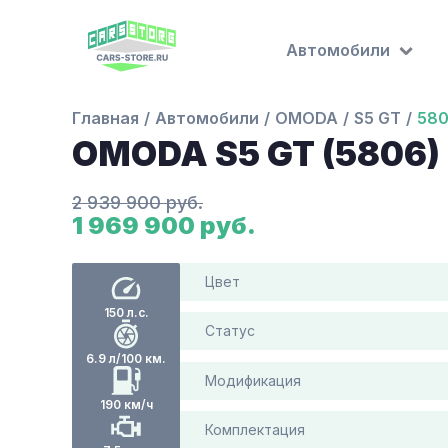
Автомобили
Главная
Автомобили
OMODA
S5 GT
58
OMODA S5 GT (5806)
2 939 900 руб.
1 969 900 руб.
Цвет
150 л.с.
Статус
6.9 л/100 км.
Модификация
190 км/ч
Комплектация