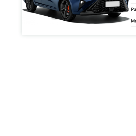
Ра
Ма