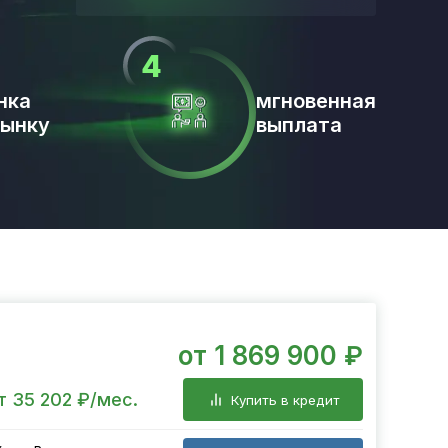
нка
мгновенная
рынку
выплата
от 1 869 900 ₽
т 35 202 ₽/мес.
Купить в кредит