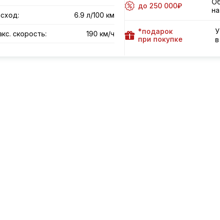
Об
до 250 000₽
на
сход:
6.9 л/100 км
*подарок
У
кс. скорость:
190 км/ч
при покупке
в