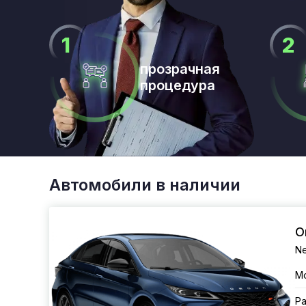
прозрачная
процедура
Автомобили в наличии
O
Ne
М
Ра