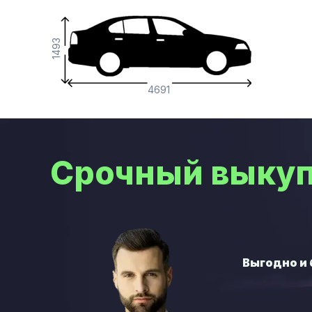
1493
4691
Срочный выкуп