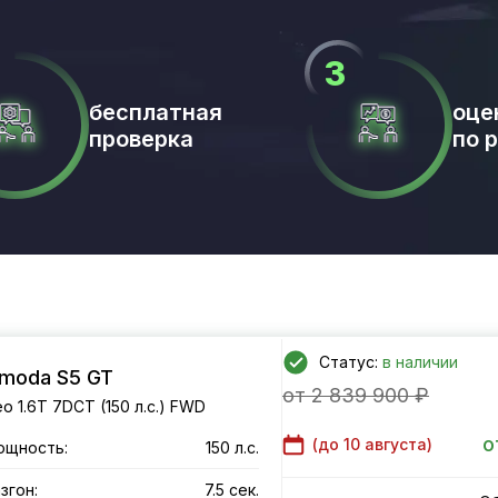
бесплатная
оце
проверка
по 
Статус:
в наличии
moda S5 GT
от 2 839 900 ₽
o 1.6T 7DCT (150 л.с.) FWD
о
(до
10 августа
)
ощность:
150 л.с.
згон:
7.5 сек.