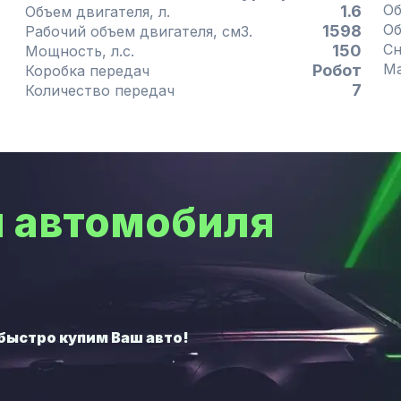
1.6
Объем двигателя, л.
1598
Рабочий объем двигателя, см3.
150
Мощность, л.с.
Робот
Коробка передач
7
Количество передач
 автомобиля