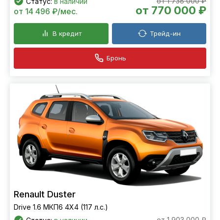
от 1 738 000 ₽
Статус:
в наличии
от 770 000 ₽
от 14 496 ₽/мес.
В кредит
Трейд-ин
Бронь
Renault Duster
Drive 1.6 МКП6 4Х4 (117 л.с.)
от 1 903 000 ₽