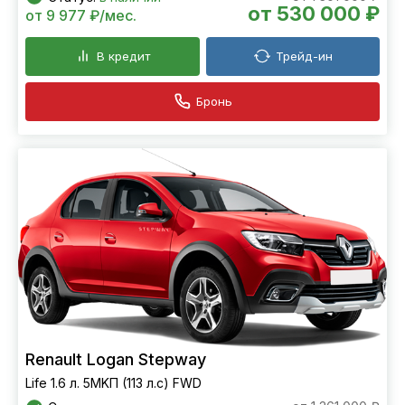
от 530 000 ₽
от 9 977 ₽/мес.
В кредит
Трейд-ин
Бронь
Renault Logan Stepway
Life 1.6 л. 5MKП (113 л.с) FWD