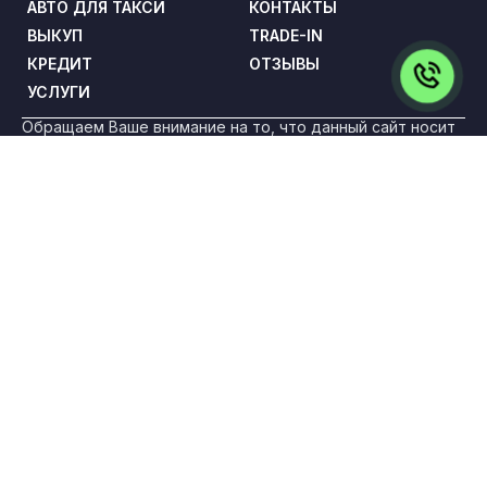
АВТО ДЛЯ ТАКСИ
КОНТАКТЫ
ВЫКУП
TRADE-IN
КРЕДИТ
ОТЗЫВЫ
УСЛУГИ
Обращаем Ваше внимание на то, что данный сайт носит
исключительно информационный характер и ни при каких
условиях не является публичной офертой,
определяемой положениями статьи 437 Гражданского
кодекса Российской Федерации. Все цены указаны с
учетом максимальной скидки на авто и при условии
покупки в кредит и включают в себя обязательные
страховые продукты, которые согласовываются и
оплачиваются отдельно.
ООО «ПРЕМИУМ РЕКЛАМА» ИНН: 5263108187 КПП:
775101001 ОГРН: 1145263004501 Адрес: 108842, г. Москва,
вн.тер.г. Городской Округ Троицк, г Троицк, ул Нагорная,
д. 8, помещ. 12/11/12/13
Политика конфиденциальности
Для получения более подробной информации об
указанных акциях, а также о стоимости автомобилей
обращайтесь к менеджерам по продажам.