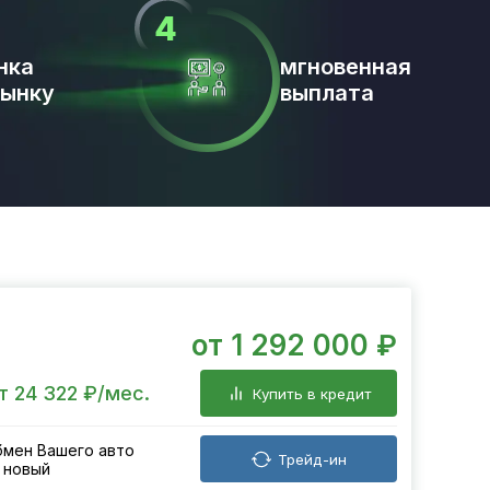
нка
мгновенная
рынку
выплата
от 1 292 000 ₽
т 24 322 ₽/мес.
Купить в кредит
мен Вашего авто
Трейд-ин
 новый