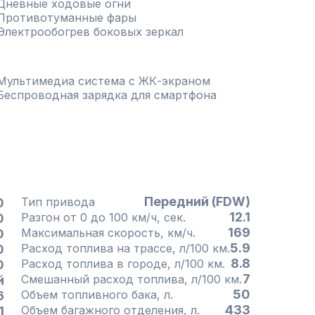
Дневные ходовые огни
Противотуманные фары
Электрообогрев боковых зеркал
Мультимедиа система с ЖК-экраном
Беспроводная зарядка для смартфона
Передний (FDW)
Тип привода
0
12.1
Разгон от 0 до 100 км/ч, сек.
0
169
Максимальная скорость, км/ч.
0
5.9
Расход топлива на трассе, л/100 км.
0
8.8
Расход топлива в городе, л/100 км.
0
7
Смешанный расход топлива, л/100 км.
й
50
Объем топливного бака, л.
6
433
Объем багажного отделения, л.
1