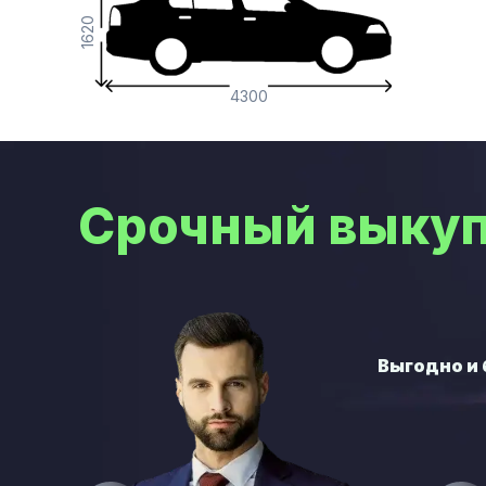
1620
4300
Срочный выкуп