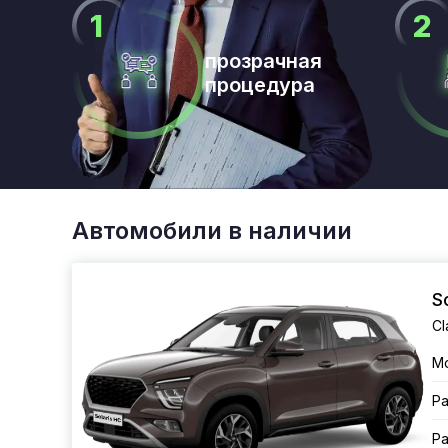
прозрачная
процедура
Автомобили в наличии
S
Cl
М
Ра
Ра