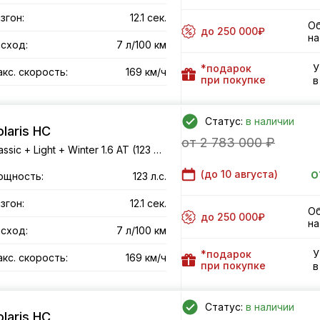
згон:
12.1 сек.
Об
до 250 000₽
на
сход:
7 л/100 км
*подарок
У
кс. скорость:
169 км/ч
при покупке
в
Статус:
в наличии
olaris HC
от 2 783 000 ₽
Classic + Light + Winter 1.6 AT (123 л.с.) FWD
о
(до
10 августа
)
ощность:
123 л.с.
згон:
12.1 сек.
Об
до 250 000₽
на
сход:
7 л/100 км
*подарок
У
кс. скорость:
169 км/ч
при покупке
в
Статус:
в наличии
olaris HC