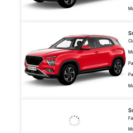
Ма
S
Cl
М
Ра
Ра
Ма
S
Fa
М