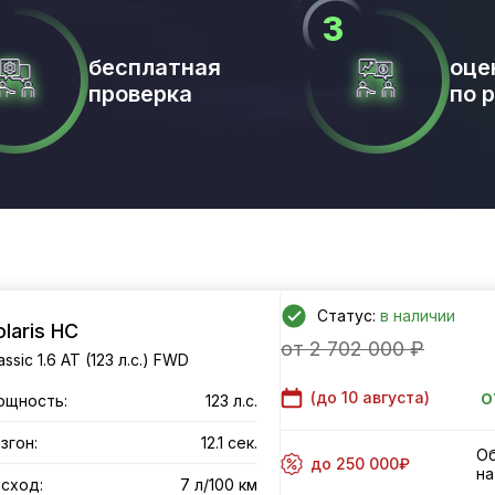
бесплатная
оце
проверка
по 
Статус:
в наличии
olaris HC
от 2 702 000 ₽
assic 1.6 AT (123 л.с.) FWD
о
(до
10 августа
)
ощность:
123 л.с.
згон:
12.1 сек.
Об
до 250 000₽
на
сход:
7 л/100 км