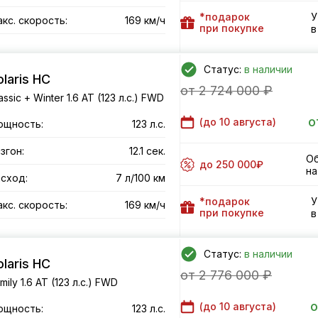
*подарок
У
кс. скорость:
169 км/ч
при покупке
в
Статус:
в наличии
olaris HC
от 2 724 000 ₽
assic + Winter 1.6 AT (123 л.с.) FWD
о
(до
10 августа
)
ощность:
123 л.с.
згон:
12.1 сек.
Об
до 250 000₽
на
сход:
7 л/100 км
*подарок
У
кс. скорость:
169 км/ч
при покупке
в
Статус:
в наличии
olaris HC
от 2 776 000 ₽
mily 1.6 AT (123 л.с.) FWD
о
(до
10 августа
)
ощность:
123 л.с.