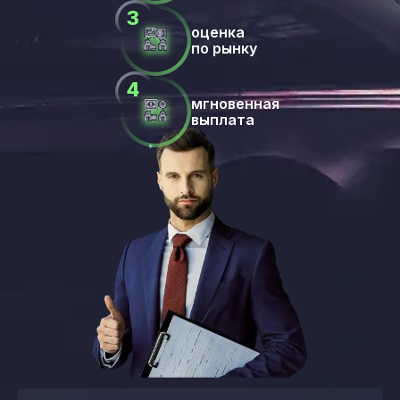
оценка
по рынку
мгновенная
выплата