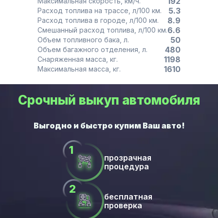
192
Максимальная скорость, км/ч.
5.3
Расход топлива на трассе, л/100 км.
8.9
Расход топлива в городе, л/100 км.
6.6
Смешанный расход топлива, л/100 км.
50
Объем топливного бака, л.
480
Объем багажного отделения, л.
1198
Снаряженная масса, кг.
1610
Максимальная масса, кг.
Срочный выкуп автомобиля
прозрачная
процедура
бесплатная
проверка