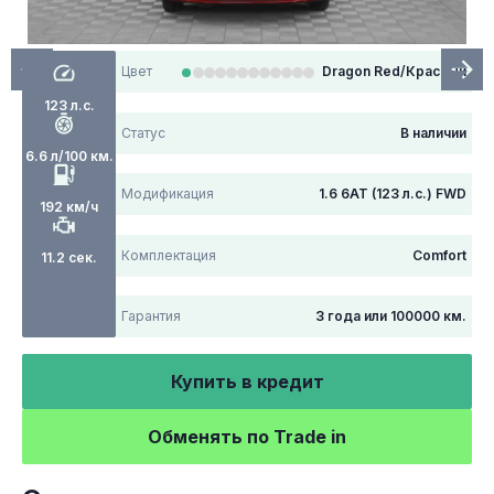
Цвет
Dragon Red/Красный
123 л.с.
Статус
В наличии
6.6 л/100 км.
Модификация
1.6 6AT (123 л.с.) FWD
192 км/ч
Комплектация
Comfort
11.2 сек.
Гарантия
3 года или 100000 км.
Купить в кредит
Обменять по Trade in