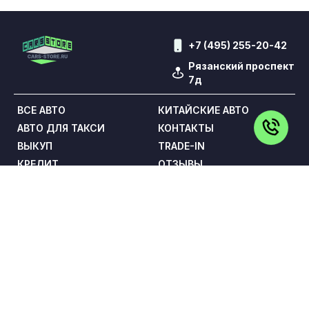
+7 (495) 255-20-42
Рязанский проспект
7д
ВСЕ АВТО
КИТАЙСКИЕ АВТО
АВТО ДЛЯ ТАКСИ
КОНТАКТЫ
ВЫКУП
TRADE-IN
КРЕДИТ
ОТЗЫВЫ
УСЛУГИ
Обращаем Ваше внимание на то, что данный сайт носит
исключительно информационный характер и ни при каких
условиях не является публичной офертой,
определяемой положениями статьи 437 Гражданского
кодекса Российской Федерации. Все цены указаны с
учетом максимальной скидки на авто и при условии
покупки в кредит и включают в себя обязательные
страховые продукты, которые согласовываются и
оплачиваются отдельно.