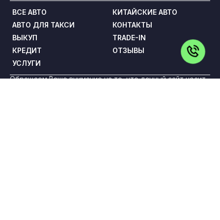
ВСЕ АВТО
КИТАЙСКИЕ АВТО
АВТО ДЛЯ ТАКСИ
КОНТАКТЫ
ВЫКУП
TRADE-IN
КРЕДИТ
ОТЗЫВЫ
УСЛУГИ
Обращаем Ваше внимание на то, что данный сайт носит
исключительно информационный характер и ни при каких
условиях не является публичной офертой,
определяемой положениями статьи 437 Гражданского
кодекса Российской Федерации. Все цены указаны с
учетом максимальной скидки на авто и при условии
покупки в кредит и включают в себя обязательные
страховые продукты, которые согласовываются и
оплачиваются отдельно.
ООО «ПРЕМИУМ РЕКЛАМА» ИНН: 5263108187 КПП:
775101001 ОГРН: 1145263004501 Адрес: 108842, г. Москва,
вн.тер.г. Городской Округ Троицк, г Троицк, ул Нагорная,
д. 8, помещ. 12/11/12/13
Политика конфиденциальности
Для получения более подробной информации об
указанных акциях, а также о стоимости автомобилей
обращайтесь к менеджерам по продажам.