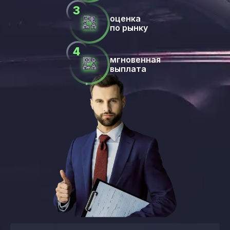
оценка
по рынку
мгновенная
выплата