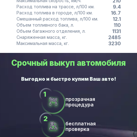
210
Максимальная скорость, км/ч.
9.4
Расход топлива на трассе, л/100 км.
16.7
Расход топлива в городе, л/100 км.
12.1
Смешанный расход топлива, л/100 км.
110
Объем топливного бака, л.
1131
Объем багажного отделения, л.
2485
Снаряженная масса, кг.
3230
Максимальная масса, кг.
Срочный выкуп автомобиля
прозрачная
процедура
бесплатная
проверка