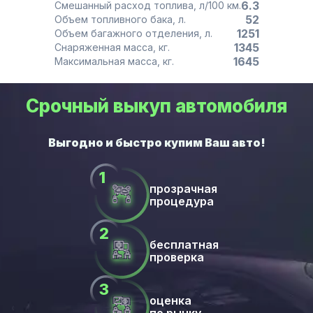
6.3
Смешанный расход топлива, л/100 км.
52
Объем топливного бака, л.
1251
Объем багажного отделения, л.
1345
Снаряженная масса, кг.
1645
Максимальная масса, кг.
Срочный выкуп автомобиля
прозрачная
процедура
бесплатная
проверка
оценка