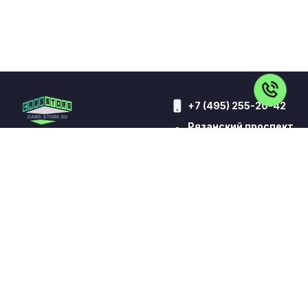
+7 (495) 255-20-42
Рязанский проспект
7д
ВСЕ АВТО
КИТАЙСКИЕ АВТО
АВТО ДЛЯ ТАКСИ
КОНТАКТЫ
ВЫКУП
TRADE-IN
КРЕДИТ
ОТЗЫВЫ
УСЛУГИ
Обращаем Ваше внимание на то, что данный сайт носит
исключительно информационный характер и ни при каких
условиях не является публичной офертой,
определяемой положениями статьи 437 Гражданского
кодекса Российской Федерации. Все цены указаны с