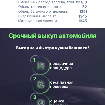
6.3
Смешанный расход топлива, л/100 км.
52
Объем топливного бака, л.
1251
Объем багажного отделения, л.
1345
Снаряженная масса, кг.
1645
Максимальная масса, кг.
Срочный выкуп автомобиля
прозрачная
процедура
бесплатная
проверка
оценка