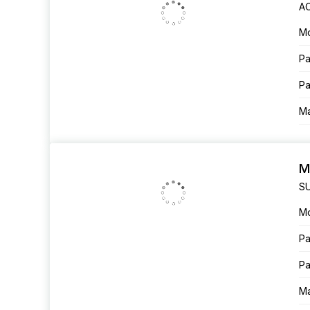
AC
М
Ра
Ра
Ма
M
SU
М
Ра
Ра
Ма