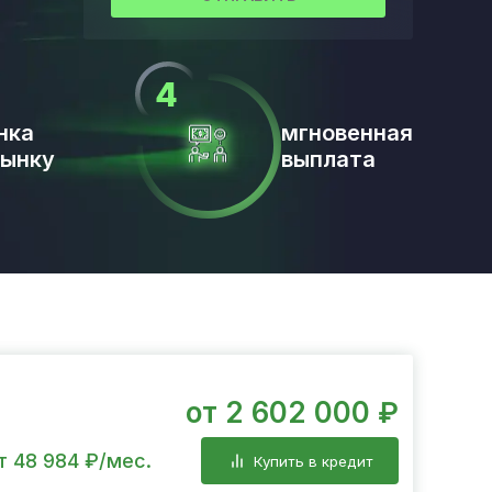
нка
мгновенная
рынку
выплата
от 2 602 000 ₽
т 48 984 ₽/мес.
Купить в кредит