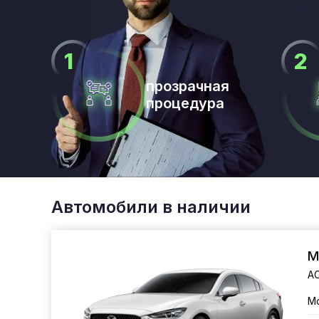
прозрачная
процедура
Автомобили в наличии
M
AC
М