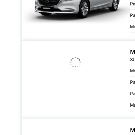
Ра
Ра
Ма
M
SU
М
Ра
Ра
Ма
M