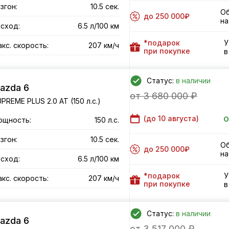
згон:
10.5 сек.
Об
до 250 000₽
на
сход:
6.5 л/100 км
*подарок
У
кс. скорость:
207 км/ч
при покупке
в
Статус:
в наличии
azda 6
от 3 680 000 ₽
PREME PLUS 2.0 AT (150 л.с.)
о
(до
10 августа
)
ощность:
150 л.с.
згон:
10.5 сек.
Об
до 250 000₽
на
сход:
6.5 л/100 км
*подарок
У
кс. скорость:
207 км/ч
при покупке
в
Статус:
в наличии
azda 6
от 3 517 000 ₽