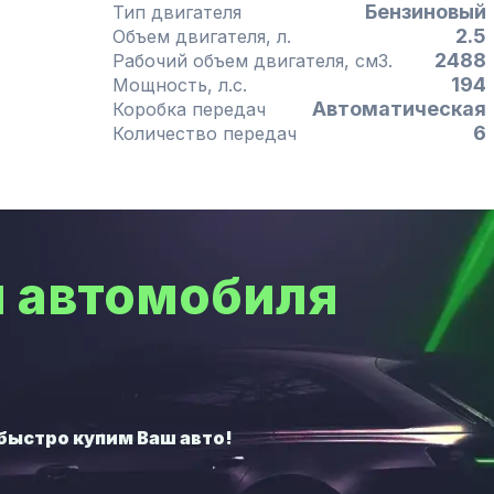
Бензиновый
Тип двигателя
2.5
Объем двигателя, л.
2488
Рабочий объем двигателя, см3.
194
Мощность, л.с.
Автоматическая
Коробка передач
6
Количество передач
 автомобиля