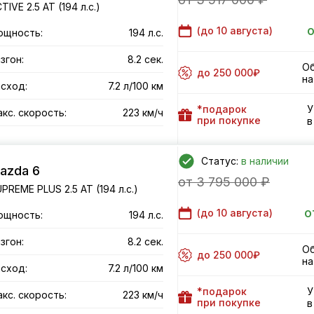
TIVE 2.5 AT (194 л.с.)
о
(до
10 августа
)
ощность:
194 л.с.
згон:
8.2 сек.
Об
до 250 000₽
на
сход:
7.2 л/100 км
*подарок
У
кс. скорость:
223 км/ч
при покупке
в
Статус:
в наличии
azda 6
от 3 795 000 ₽
PREME PLUS 2.5 AT (194 л.с.)
о
(до
10 августа
)
ощность:
194 л.с.
згон:
8.2 сек.
Об
до 250 000₽
на
сход:
7.2 л/100 км
*подарок
У
кс. скорость:
223 км/ч
при покупке
в