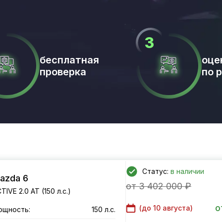
бесплатная
оце
проверка
по 
Статус:
в наличии
azda 6
от 3 402 000 ₽
TIVE 2.0 AT (150 л.с.)
о
(до
10 августа
)
ощность:
150 л.с.