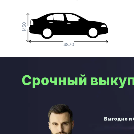
1450
4870
Срочный выкуп