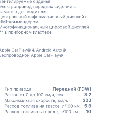
Вентилируемые сиденья
Электропривод передних сидений с
памятью для водителя
Центральный информационный дисплей с
HMI-коммандером
Многофункциональный цифровой дисплей
7” в приборном кластере
Apple CarPlay© & Android Auto©
Беспроводной Apple CarPlay©
Передний (FDW)
Тип привода
8.2
Разгон от 0 до 100 км/ч, сек.
223
Максимальная скорость, км/ч.
5.6
Расход топлива на трассе, л/100 км.
10
Расход топлива в городе, л/100 км.