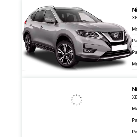
N
XE
М
Ра
Ра
Ма
N
XE
М
Ра
Ра