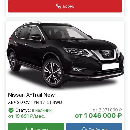
Бронь
Nissan X-Trail New
XE+ 2.0 CVT (144 л.с.) 4WD
от 2 371 000 ₽
Статус:
в наличии
от 1 046 000 ₽
от 19 691 ₽/мес.
В кредит
Трейд-ин