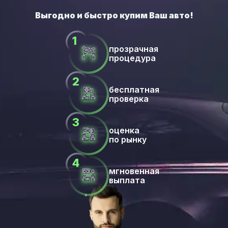
прозрачная
процедура
бесплатная
проверка
оценка
по рынку
мгновенная
выплата