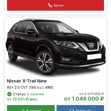
Бронь
Nissan X-Trail New
XE+ 2.0 CVT (144 л.с.) 4WD
от 2 371 000 ₽
Статус:
в наличии
от 1 046 000 ₽
от 19 691 ₽/мес.
В кредит
Трейд-ин