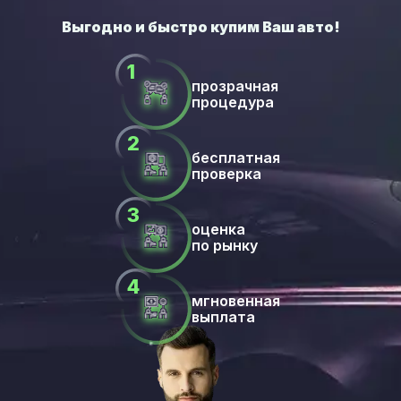
прозрачная
процедура
бесплатная
проверка
оценка
по рынку
мгновенная
выплата